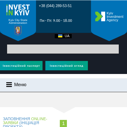
+38 (044) 289-53-51
Kyiv
Investment
Agency
Kyiv City State
Пн - Пт: 9.00 - 18.00
Administration
UA
EN
Головна
> Стати інвестором
Меню
СТАТИ ІНВЕСТОРОМ
ЧОМУ КИЇВ?
ІНВЕСТИЦІЙНИЙ ПОТЕНЦІАЛ КИЄВА
ЗАПОВНЕННЯ
ONLINE-
ЗАЯВКИ
(ІНІЦІАЦІЯ
1
ПРОМОРОЛИК
ПРОЕКТУ)