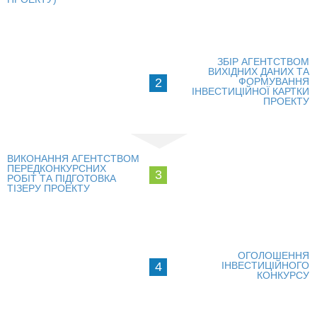
СТАТИ ІНВЕСТОРОМ
ІНВЕСТУВАТИ ІДЕЇ
ЗБІР АГЕНТСТВОМ
ВИХІДНИХ ДАНИХ ТА
2
ФОРМУВАННЯ
ГІД ДЛЯ ІНВЕСТОРІВ
ІНВЕСТИЦІЙНОЇ КАРТКИ
ПРОЕКТУ
ПРОЕКТИ МІСТА
ІНВЕСТИЦІЙНІ ПРОПОЗИЦІЇ
ВИКОНАННЯ АГЕНТСТВОМ
ПЕРЕДКОНКУРСНИХ
3
РОБІТ ТА ПІДГОТОВКА
У ПРОЦЕСІ РЕАЛІЗАЦІЇ
ТІЗЕРУ ПРОЕКТУ
ЗОВНІШНЯ ТОРГІВЛЯ
СТАТИСТИКА
ОГОЛОШЕННЯ
4
ІНВЕСТИЦІЙНОГО
КОНКУРСУ
ОСНОВНІ ПАРТНЕРИ КИЄВА
ПІДТРИМКА ВИХОДУ НА МІЖНАРОДНІ РИНКИ