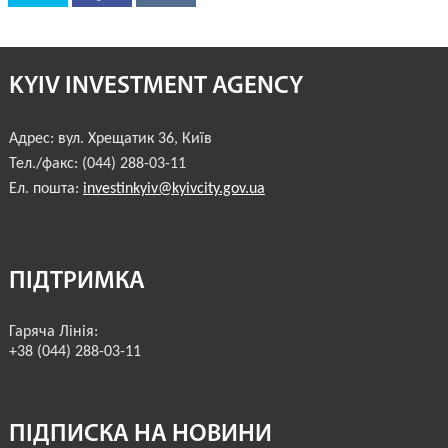
ІНВЕСТИЦІЙНИЙ ФОРУМ 2017
ІНВЕСТИЦІЙНИЙ ФОРУМ 2016
KYIV INVESTMENT AGENCY
РЕАЛІЗОВАНІ ПРОЄКТИ МІСТА
Адрес:
вул. Хрещатик 36
,
Київ
Тел./факс:
(044) 288-03-11
АГЕНТСТВО
Ел. пошта:
investinkyiv@kyivcity.gov.ua
ЗВІТ 2020
ЗВІТ 2021
ПІДТРИМКА
ЗВІТ 2022
Гаряча Лінія:
ЗВІТ 2023
+38 (044) 288-03-11
ПІДПИСКА НА НОВИНИ