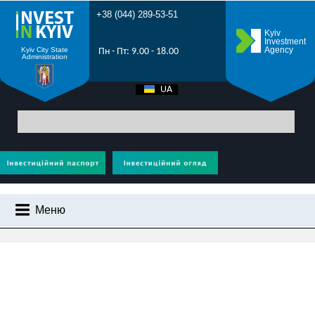
+38 (044) 289-53-51
Kyiv
Investment
Agency
Kyiv City State
Пн - Пт: 9.00 - 18.00
Administration
UA
EN
Головна
> Звіт 2021
Меню
ЗВІТ 2021
ЧОМУ КИЇВ?
ІНВЕСТИЦІЙНИЙ ПОТЕНЦІАЛ КИЄВА
ПРОМОРОЛИК