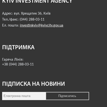
KYIV INVESTMENT AGENCY
ІНВЕСТИЦІЙНИЙ ФОРУМ 2017
Адрес:
вул. Хрещатик 36
,
Київ
ІНВЕСТИЦІЙНИЙ ФОРУМ 2016
Тел./факс:
(044) 288-03-11
Ел. пошта:
investinkyiv@kyivcity.gov.ua
РЕАЛІЗОВАНІ ПРОЄКТИ МІСТА
АГЕНТСТВО
ПІДТРИМКА
ЗВІТ 2020
Гаряча Лінія:
ЗВІТ 2021
+38 (044) 288-03-11
ЗВІТ 2022
ПІДПИСКА НА НОВИНИ
ЗВІТ 2023