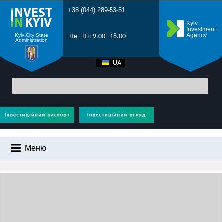
+38 (044) 289-53-51
Kyiv
Investment
Agency
Kyiv City State
Пн - Пт: 9.00 - 18.00
Administration
UA
EN
Головна
> Чому Київ?
Меню
ЧОМУ КИЇВ?
ЧОМУ КИЇВ?
ІНВЕСТИЦІЙНИЙ ПОТЕНЦІАЛ КИЄВА
ПРОМОРОЛИК