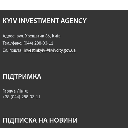
КОМЕРЦІЙНІ ПРОПОЗИЦІЇ КИЇВСЬКИХ КОМПАНІЙ
KYIV INVESTMENT AGENCY
ПРОПОЗИЦІЇ ЗАРУБІЖНИХ КОМПАНІЙ
ДОНОРСЬКА ДОПОМОГА
Адрес:
вул. Хрещатик 36
,
Київ
Тел./факс:
(044) 288-03-11
НОВИНИ
Ел. пошта:
investinkyiv@kyivcity.gov.ua
ІСТОРІЇ УСПІХУ
ІНВЕСТИЦІЙНИЙ ФОРУМ 2022
ПІДТРИМКА
ІНВЕСТИЦІЙНИЙ ФОРУМ 2021
Гаряча Лінія:
+38 (044) 288-03-11
ІНВЕСТИЦІЙНИЙ ФОРУМ 2020
ІНВЕСТИЦІЙНИЙ ФОРУМ 2019
ПІДПИСКА НА НОВИНИ
ІНВЕСТИЦІЙНИЙ ФОРУМ 2018