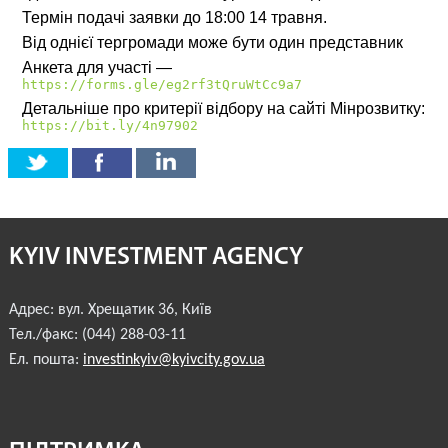
Термін подачі заявки до 18:00 14 травня.
ІНВЕСТИЦІЙНИЙ ФОРУМ 2017
Від однієї тергромади може бути один представник
Анкета для участі —
ІНВЕСТИЦІЙНИЙ ФОРУМ 2016
https://forms.gle/eg2rf3tQruWtCc9a7
Детальніше про критерії відбору на сайті Мінрозвитку:
РЕАЛІЗОВАНІ ПРОЄКТИ МІСТА
https://bit.ly/4n97902
АГЕНТСТВО
ЗВІТ 2020
KYIV INVESTMENT AGENCY
ЗВІТ 2021
ЗВІТ 2022
Адрес:
вул. Хрещатик 36
,
Київ
Тел./факс:
(044) 288-03-11
ЗВІТ 2023
Ел. пошта:
investinkyiv@kyivcity.gov.ua