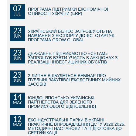
07
ПРОГРАМА ПІДТРИМКИ ЕКОНОМІЧНОЇ
СТАТИ ІНВЕСТОРОМ
СТІЙКОСТІ УКРАЇНИ (ERP)
JUL
ІНВЕСТУВАТИ ІДЕЇ
23
УКРАЇНСЬКИЙ БІЗНЕС ЗАПРОШУЮТЬ НА
НАВЧАННЯ З ЕКСПОРТУ ДО ЄС: СТАРТУЄ
JUN
ГІД ДЛЯ ІНВЕСТОРІВ
ПРОГРАМА GROW GLOBAL
ПРОЕКТИ МІСТА
23
ДЕРЖАВНЕ ПІДПРИЄМСТВО «СЕТАМ»
ЗАПРОШУЄ ВЗЯТИ УЧАСТЬ В АУКЦІОНАХ З
JUN
РЕАЛІЗАЦІЇ ІНВЕСТИЦІЙНИХ ОБ’ЄКТІВ
ІНВЕСТИЦІЙНІ ПРОПОЗИЦІЇ
23
2 ЛИПНЯ ВІДБУДЕТЬСЯ ВЕБІНАР ПРО
У ПРОЦЕСІ РЕАЛІЗАЦІЇ
ПУБЛІЧНІ ЗАКУПІВЛІ ЕКОЛОГІЧНИХ МИЙНИХ
JUN
ЗАСОБІВ
ЗОВНІШНЯ ТОРГІВЛЯ
14
ЮНІДО: ЯПОНСЬКО-УКРАЇНСЬКІ
ПАРТНЕРСТВА ДЛЯ ЗЕЛЕНОГО
MAY
СТАТИСТИКА
ПРОМИСЛОВОГО ВІДНОВЛЕННЯ
12
ОСНОВНІ ПАРТНЕРИ КИЄВА
ЕКОІНДУСТРІАЛЬНІ ПАРКИ В УКРАЇНІ:
ПРАКТИЧНЕ ВПРОВАДЖЕННЯ ДСТУ 9328:2025,
MAY
МЕТОДИЧНІ НАСТАНОВИ ТА ПІДГОТОВКА ДО
ПІДТРИМКА ВИХОДУ НА МІЖНАРОДНІ РИНКИ
СЕРТИФІКАЦІЇ