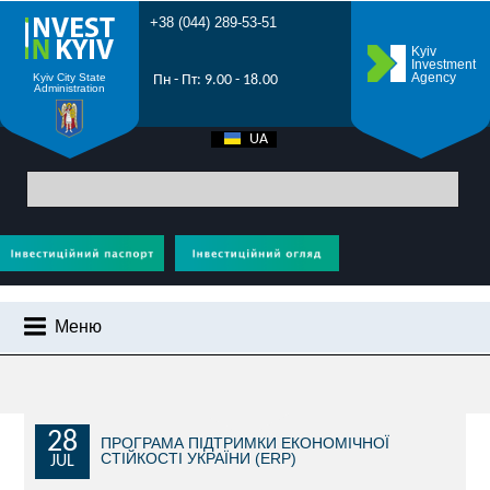
+38 (044) 289-53-51
Kyiv
Investment
Agency
Kyiv City State
Пн - Пт: 9.00 - 18.00
Administration
UA
EN
Головна
>
Новини міста
> Стартує відбір громад для участі в Ukraine
Recovery Conference 2026
Меню
НОВИНИ МІСТА
ЧОМУ КИЇВ?
ІНВЕСТИЦІЙНИЙ ПОТЕНЦІАЛ КИЄВА
28
ПРОГРАМА ПІДТРИМКИ ЕКОНОМІЧНОЇ
СТІЙКОСТІ УКРАЇНИ (ERP)
JUL
ПРОМОРОЛИК