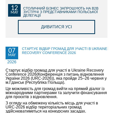
12
КОМЕРЦІЙНІ ПРОПОЗИЦІЇ КИЇВСЬКИХ КОМПАНІЙ
СТОЛИЧНИЙ БІЗНЕС ЗАПРОШУЮТЬ НА В2В
ЗУСТРІЧІ З ПРЕДСТАВНИКАМИ ПОЛЬСЬКОЇ
MAY
ДЕЛЕГАЦІЇ
ПРОПОЗИЦІЇ ЗАРУБІЖНИХ КОМПАНІЙ
ДИВИТИСЯ УСІ
ДОНОРСЬКА ДОПОМОГА
НОВИНИ
СТАРТУЄ ВІДБІР ГРОМАД ДЛЯ УЧАСТІ В UKRAINE
07
RECOVERY CONFERENCE 2026
ІСТОРІЇ УСПІХУ
MAY
2026
ІНВЕСТИЦІЙНИЙ ФОРУМ 2022
Стартує відбір громад для участі в Ukraine Recovery
Conference 2026(Конференція з питань відновлення
ІНВЕСТИЦІЙНИЙ ФОРУМ 2021
України 2026 (URC-2026)), яка пройде 25–26 червня у
м.Гданськ (Республіка Польща).
ІНВЕСТИЦІЙНИЙ ФОРУМ 2020
Це можливість для громад вийти на прямий діалог із
міжнародними партнерами та залучити фінансування
для проєктів з відновлення.
ІНВЕСТИЦІЙНИЙ ФОРУМ 2019
З огляду на обмежену кількість місць для участі в
URC-2026 відбір територіальних громад
ІНВЕСТИЦІЙНИЙ ФОРУМ 2018
здійснюватиметься на конкурсних засадах.