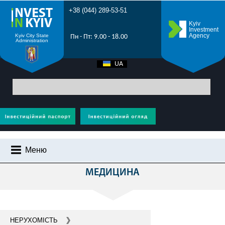
+38 (044) 289-53-51
Kyiv
Investment
Agency
Kyiv City State
Пн - Пт: 9.00 - 18.00
Administration
UA
EN
Головна
>
Усі проекти
> Медицина - інвестиції Київ - будівництво
медичних центрів, лікарень
Меню
РЕАЛІЗОВАНІ ПРОЕКТИ
МЕДИЦИНА
ЧОМУ КИЇВ?
ІНВЕСТИЦІЙНИЙ ПОТЕНЦІАЛ КИЄВА
ПРОМОРОЛИК
НЕРУХОМІСТЬ