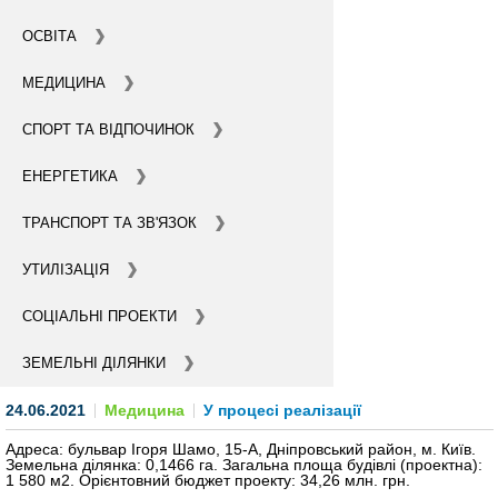
СТАТИ ІНВЕСТОРОМ
ОСВІТА
МЕДИЦИНА
ІНВЕСТУВАТИ ІДЕЇ
СПОРТ ТА ВІДПОЧИНОК
ГІД ДЛЯ ІНВЕСТОРІВ
ЕНЕРГЕТИКА
ПРОЕКТИ МІСТА
ТРАНСПОРТ ТА ЗВ'ЯЗОК
ІНВЕСТИЦІЙНІ ПРОПОЗИЦІЇ
УТИЛІЗАЦІЯ
У ПРОЦЕСІ РЕАЛІЗАЦІЇ
СОЦІАЛЬНІ ПРОЕКТИ
ЗОВНІШНЯ ТОРГІВЛЯ
ЗЕМЕЛЬНІ ДІЛЯНКИ
СТАТИСТИКА
24.06.2021
Медицина
У процесі реалізації
ОСНОВНІ ПАРТНЕРИ КИЄВА
Адреса: бульвар Ігоря Шамо, 15-А, Дніпровський район, м. Київ.
Земельна ділянка: 0,1466 га. Загальна площа будівлі (проектна):
1 580 м2. Орієнтовний бюджет проекту: 34,26 млн. грн.
ПІДТРИМКА ВИХОДУ НА МІЖНАРОДНІ РИНКИ