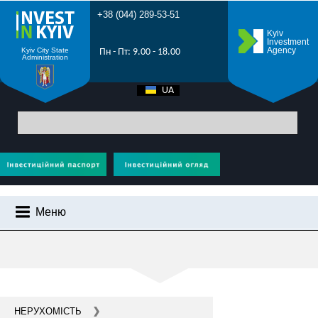
+38 (044) 289-53-51
Kyiv
Investment
Agency
Kyiv City State
Пн - Пт: 9.00 - 18.00
Administration
UA
EN
Головна
>
Усі проекти
> Транспорт та зв’язок - інвестиції Київ - створення
велосипедної інфраструктури, реконструкція метро
Меню
ТРАНСПОРТ ТА ЗВ`ЯЗОК
ЧОМУ КИЇВ?
ІНВЕСТИЦІЙНИЙ ПОТЕНЦІАЛ КИЄВА
ПРОМОРОЛИК
НЕРУХОМІСТЬ