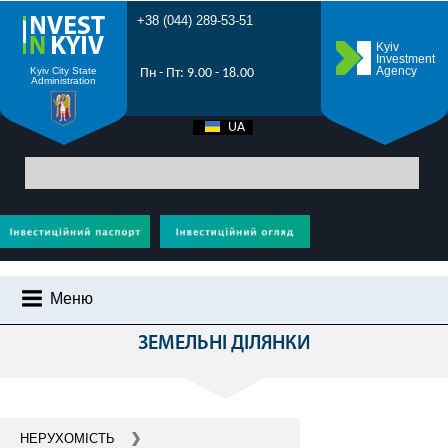
+38 (044) 289-53-51
Kyiv
Investment
Agency
Kyiv City State
Пн - Пт: 9.00 - 18.00
Administration
UA
EN
Головна
>
Усі проекти
> Земельні ділянки Києва до продажу
Меню
ІНВЕСТИЦІЙНІ ПРОПОЗИЦІЇ
ЗЕМЕЛЬНІ ДІЛЯНКИ
ЧОМУ КИЇВ?
ІНВЕСТИЦІЙНИЙ ПОТЕНЦІАЛ КИЄВА
ПРОМОРОЛИК
НЕРУХОМІСТЬ