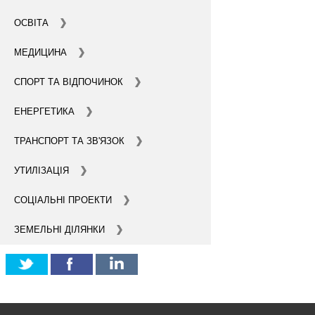
СТАТИ ІНВЕСТОРОМ
ОСВІТА
МЕДИЦИНА
ІНВЕСТУВАТИ ІДЕЇ
СПОРТ ТА ВІДПОЧИНОК
ГІД ДЛЯ ІНВЕСТОРІВ
ЕНЕРГЕТИКА
ПРОЕКТИ МІСТА
ТРАНСПОРТ ТА ЗВ'ЯЗОК
ІНВЕСТИЦІЙНІ ПРОПОЗИЦІЇ
УТИЛІЗАЦІЯ
У ПРОЦЕСІ РЕАЛІЗАЦІЇ
СОЦІАЛЬНІ ПРОЕКТИ
ЗОВНІШНЯ ТОРГІВЛЯ
ЗЕМЕЛЬНІ ДІЛЯНКИ
СТАТИСТИКА
ОСНОВНІ ПАРТНЕРИ КИЄВА
ПІДТРИМКА ВИХОДУ НА МІЖНАРОДНІ РИНКИ