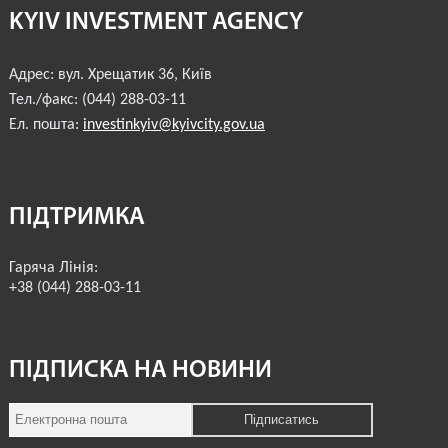
KYIV INVESTMENT AGENCY
КОМЕРЦІЙНІ ПРОПОЗИЦІЇ КИЇВСЬКИХ КОМПАНІЙ
Адрес:
вул. Хрещатик 36
,
Київ
ПРОПОЗИЦІЇ ЗАРУБІЖНИХ КОМПАНІЙ
Тел./факс:
(044) 288-03-11
ДОНОРСЬКА ДОПОМОГА
Ел. пошта:
investinkyiv@kyivcity.gov.ua
НОВИНИ
ПІДТРИМКА
ІСТОРІЇ УСПІХУ
ІНВЕСТИЦІЙНИЙ ФОРУМ 2022
Гаряча Лінія:
+38 (044) 288-03-11
ІНВЕСТИЦІЙНИЙ ФОРУМ 2021
ІНВЕСТИЦІЙНИЙ ФОРУМ 2020
ПІДПИСКА НА НОВИНИ
ІНВЕСТИЦІЙНИЙ ФОРУМ 2019
ІНВЕСТИЦІЙНИЙ ФОРУМ 2018