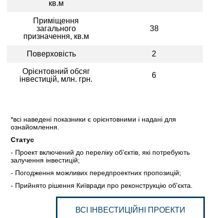
кв.м
ІНВЕСТИЦІЙНИЙ ФОРУМ 2017
Приміщення
загального
38
призначення, кв.м
ІНВЕСТИЦІЙНИЙ ФОРУМ 2016
Поверховість
2
РЕАЛІЗОВАНІ ПРОЄКТИ МІСТА
Орієнтовний обсяг
6
інвестицій, млн. грн.
АГЕНТСТВО
ЗВІТ 2020
*всі наведені показники є орієнтовними і надані для
ЗВІТ 2021
ознайомлення.
Статус
ЗВІТ 2022
- Проект включений до переліку об'єктів, які потребують
залучення інвестицій;
ЗВІТ 2023
- Погодження можливих передпроектних пропозицій;
- Прийнято рішення Київради про реконструкцію об'єкта.
ВСІ ІНВЕСТИЦІЙНІ ПРОЕКТИ