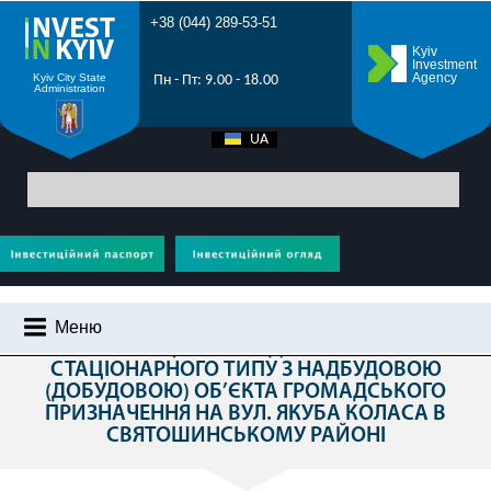
+38 (044) 289-53-51
Kyiv
Investment
Agency
Kyiv City State
Пн - Пт: 9.00 - 18.00
Administration
UA
EN
Головна
>
Усі проекти
>
Нерухомість
> Реконструкція громадської
вбиральні стаціонарного типу з надбудовою (добудовою) об’єкта
громадського призначення на вул. Якуба Коласа в Святошинському районі
Меню
РЕКОНСТРУКЦІЯ ГРОМАДСЬКОЇ ВБИРАЛЬНІ
СТАЦІОНАРНОГО ТИПУ З НАДБУДОВОЮ
ЧОМУ КИЇВ?
(ДОБУДОВОЮ) ОБ’ЄКТА ГРОМАДСЬКОГО
ПРИЗНАЧЕННЯ НА ВУЛ. ЯКУБА КОЛАСА В
ІНВЕСТИЦІЙНИЙ ПОТЕНЦІАЛ КИЄВА
СВЯТОШИНСЬКОМУ РАЙОНІ
ПРОМОРОЛИК