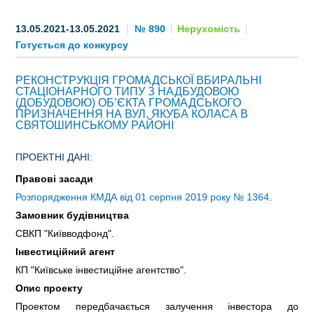
СТАТИ ІНВЕСТОРОМ
13.05.2021-13.05.2021
№ 890
Нерухомість
Готується до конкурсу
ІНВЕСТУВАТИ ІДЕЇ
РЕКОНСТРУКЦІЯ ГРОМАДСЬКОЇ ВБИРАЛЬНІ
ГІД ДЛЯ ІНВЕСТОРІВ
СТАЦІОНАРНОГО ТИПУ З НАДБУДОВОЮ
(ДОБУДОВОЮ) ОБ’ЄКТА ГРОМАДСЬКОГО
ПРИЗНАЧЕННЯ НА ВУЛ. ЯКУБА КОЛАСА В
ПРОЕКТИ МІСТА
СВЯТОШИНСЬКОМУ РАЙОНІ
ІНВЕСТИЦІЙНІ ПРОПОЗИЦІЇ
ПРОЕКТНІ ДАНІ:
Правові засади
У ПРОЦЕСІ РЕАЛІЗАЦІЇ
Розпорядження КМДА від 01 серпня 2019 року № 1364
.
ЗОВНІШНЯ ТОРГІВЛЯ
Замовник будівництва
СВКП "Київводфонд".
СТАТИСТИКА
Інвестиційний агент
КП "Київське інвестиційне агентство".
ОСНОВНІ ПАРТНЕРИ КИЄВА
Опис проекту
ПІДТРИМКА ВИХОДУ НА МІЖНАРОДНІ РИНКИ
Проектом передбачається залучення інвестора до