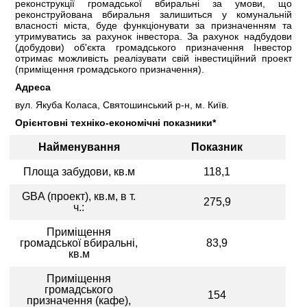
реконструкції громадської вбиральні за умови, що
реконструйована вбиральня залишиться у комунальній
КОМЕРЦІЙНІ ПРОПОЗИЦІЇ КИЇВСЬКИХ КОМПАНІЙ
власності міста, буде функціонувати за призначенням та
утримуватись за рахунок інвестора. За рахунок надбудови
(добудови) об'єкта громадського призначення Інвестор
ПРОПОЗИЦІЇ ЗАРУБІЖНИХ КОМПАНІЙ
отримає можливість реалізувати свій інвестиційний проект
(приміщення громадського призначення).
ДОНОРСЬКА ДОПОМОГА
Адреса
вул. Якуба Коласа, Святошинський р-н, м. Київ.
НОВИНИ
Орієнтовні техніко-економічні показники*
ІСТОРІЇ УСПІХУ
Найменування
Показник
Площа забудови, кв.м
118,1
ІНВЕСТИЦІЙНИЙ ФОРУМ 2022
GBA (проект), кв.м, в т.
275,9
ч.:
ІНВЕСТИЦІЙНИЙ ФОРУМ 2021
Приміщення
ІНВЕСТИЦІЙНИЙ ФОРУМ 2020
громадської вбиральні,
83,9
кв.м
ІНВЕСТИЦІЙНИЙ ФОРУМ 2019
Приміщення
громадського
154
ІНВЕСТИЦІЙНИЙ ФОРУМ 2018
призначення (кафе),