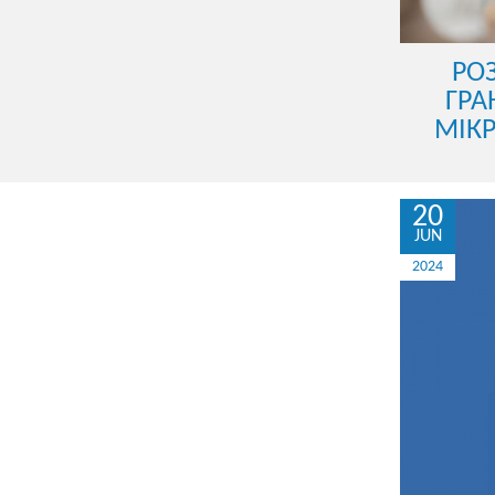
РО
ГРА
МІКР
20
JUN
2024