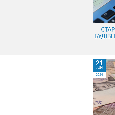
СТАР
БУДІВ
21
JUN
2024