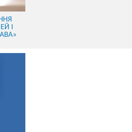
ННЯ
ЕЙ І
РАВА»