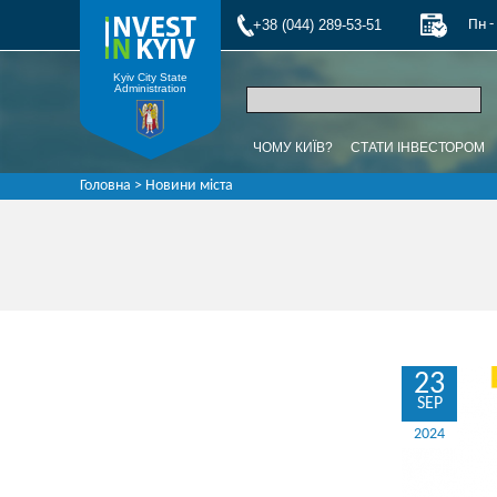
+38 (044) 289-53-51
Пн -
Kyiv City State
Administration
ЧОМУ КИЇВ?
СТАТИ ІНВЕСТОРОМ
Головна
> Новини міста
23
SEP
2024