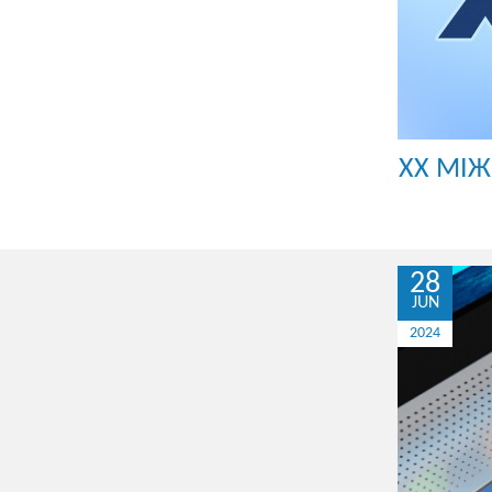
XX МІЖ
28
JUN
2024