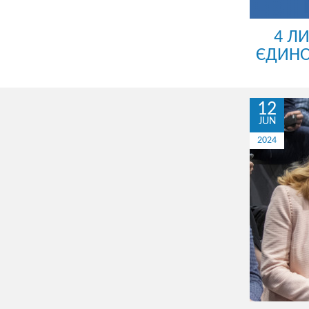
4 Л
ЄДИНО
12
JUN
2024