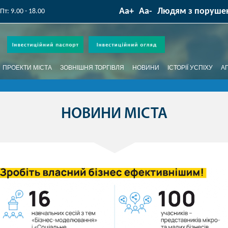
Реалізовані проє
Аа+
Аа-
Людям з поруше
 Пт: 9.00 - 18.00
ПРОЕКТИ МІСТА
ЗОВНІШНЯ ТОРГІВЛЯ
НОВИНИ
ІСТОРІЇ УСПІХУ
А
НОВИНИ МІСТА