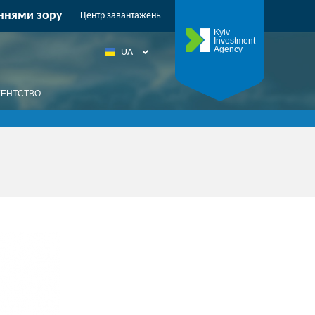
кти міста
ннями зору
Центр завантажень
Kyiv
Investment
Agency
UA
EN
ГЕНТСТВО