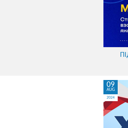
​П
09
AUG
2024