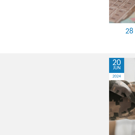
28
20
JUN
2024