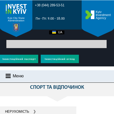
+38 (044) 289-53-51
Kyiv
Investment
Agency
Kyiv City State
Пн - Пт: 9.00 - 18.00
Administration
UA
EN
Головна
>
Усі проекти
> Спорт та відпочинок - інвестиції Київ -
будівництво спортивних комплексів, спортивних майданчиків, створення
зон відпочинку
Меню
НА ЕТАПІ РЕАЛІЗАЦІЇ
СПОРТ ТА ВІДПОЧИНОК
ЧОМУ КИЇВ?
ІНВЕСТИЦІЙНИЙ ПОТЕНЦІАЛ КИЄВА
ПРОМОРОЛИК
НЕРУХОМІСТЬ