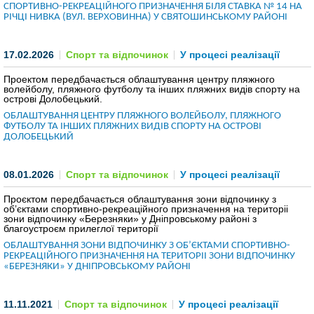
СПОРТИВНО-РЕКРЕАЦІЙНОГО ПРИЗНАЧЕННЯ БІЛЯ СТАВКА № 14 НА
РІЧЦІ НИВКА (ВУЛ. ВЕРХОВИННА) У СВЯТОШИНСЬКОМУ РАЙОНІ
КОМЕРЦІЙНІ ПРОПОЗИЦІЇ КИЇВСЬКИХ КОМПАНІЙ
ПРОПОЗИЦІЇ ЗАРУБІЖНИХ КОМПАНІЙ
17.02.2026
Спорт та відпочинок
У процесі реалізації
Проектом передбачається облаштування центру пляжного
ДОНОРСЬКА ДОПОМОГА
волейболу, пляжного футболу та інших пляжних видів спорту на
острові Долобецький.
ОБЛАШТУВАННЯ ЦЕНТРУ ПЛЯЖНОГО ВОЛЕЙБОЛУ, ПЛЯЖНОГО
НОВИНИ
ФУТБОЛУ ТА ІНШИХ ПЛЯЖНИХ ВИДІВ СПОРТУ НА ОСТРОВІ
ДОЛОБЕЦЬКИЙ
ІСТОРІЇ УСПІХУ
08.01.2026
Спорт та відпочинок
У процесі реалізації
ІНВЕСТИЦІЙНИЙ ФОРУМ 2022
Проєктом передбачається облаштування зони відпочинку з
об’єктами спортивно-рекреацiйного призначення на територіі
ІНВЕСТИЦІЙНИЙ ФОРУМ 2021
зони відпочинку «Березняки» у Днiпровському районі з
благоустроєм прилеглої території
ІНВЕСТИЦІЙНИЙ ФОРУМ 2020
ОБЛАШТУВАННЯ ЗОНИ ВІДПОЧИНКУ З ОБ’ЄКТАМИ СПОРТИВНО-
РЕКРЕАЦIЙНОГО ПРИЗНАЧЕННЯ НА ТЕРИТОРІІ ЗОНИ ВІДПОЧИНКУ
«БЕРЕЗНЯКИ» У ДНIПРОВСЬКОМУ РАЙОНІ
ІНВЕСТИЦІЙНИЙ ФОРУМ 2019
11.11.2021
Спорт та відпочинок
У процесі реалізації
ІНВЕСТИЦІЙНИЙ ФОРУМ 2018