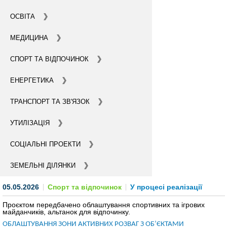
СТАТИ ІНВЕСТОРОМ
ОСВІТА
МЕДИЦИНА
ІНВЕСТУВАТИ ІДЕЇ
СПОРТ ТА ВІДПОЧИНОК
ГІД ДЛЯ ІНВЕСТОРІВ
ЕНЕРГЕТИКА
ПРОЕКТИ МІСТА
ТРАНСПОРТ ТА ЗВ'ЯЗОК
ІНВЕСТИЦІЙНІ ПРОПОЗИЦІЇ
УТИЛІЗАЦІЯ
У ПРОЦЕСІ РЕАЛІЗАЦІЇ
СОЦІАЛЬНІ ПРОЕКТИ
ЗОВНІШНЯ ТОРГІВЛЯ
ЗЕМЕЛЬНІ ДІЛЯНКИ
СТАТИСТИКА
05.05.2026
Спорт та відпочинок
У процесі реалізації
ОСНОВНІ ПАРТНЕРИ КИЄВА
Проєктом передбачено облаштування спортивних та ігрових
майданчиків, альтанок для відпочинку.
ПІДТРИМКА ВИХОДУ НА МІЖНАРОДНІ РИНКИ
ОБЛАШТУВАННЯ ЗОНИ АКТИВНИХ РОЗВАГ З ОБ’ЄКТАМИ