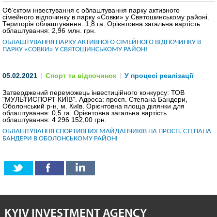
Об’єктом інвестування є облаштування парку активного
ІНВЕСТИЦІЙНИЙ ФОРУМ 2017
сімейного відпочинку в парку «Совки» у Святошинському районі.
Територія облаштування: 1,8 га. Орієнтовна загальна вартість
облаштування: 2,96 млн. грн.
ІНВЕСТИЦІЙНИЙ ФОРУМ 2016
ОБЛАШТУВАННЯ ПАРКУ АКТИВНОГО СІМЕЙНОГО ВІДПОЧИНКУ В
ПАРКУ «СОВКИ» У СВЯТОШИНСЬКОМУ РАЙОНІ
РЕАЛІЗОВАНІ ПРОЄКТИ МІСТА
05.02.2021
Спорт та відпочинок
У процесі реалізації
АГЕНТСТВО
Затверджений переможець інвестиційного конкурсу: ТОВ
"МУЛЬТИСПОРТ КИЇВ". Адреса: просп. Степана Бандери,
ЗВІТ 2020
Оболонський р-н, м. Київ. Орієнтовна площа ділянки для
облаштування: 0,5 га. Орієнтовна загальна вартість
облаштування: 4 296 152,00 грн.
ЗВІТ 2021
ОБЛАШТУВАННЯ СПОРТИВНИХ МАЙДАНЧИКІВ НА ПРОСП. СТЕПАНА
БАНДЕРИ В ОБОЛОНСЬКОМУ РАЙОНІ
ЗВІТ 2022
ЗВІТ 2023
KYIV INVESTMENT AGENCY