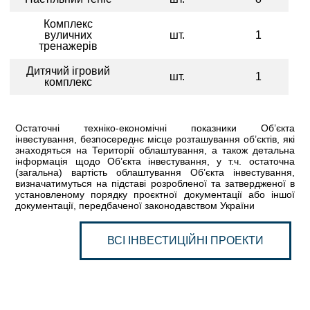
Комплекс
вуличних
шт.
1
тренажерів
Дитячий ігровий
шт.
1
комплекс
Остаточні техніко-економічні показники Об’єкта
інвестування, безпосереднє місце розташування об’єктів, які
знаходяться на Території облаштування, а також детальна
інформація щодо Об’єкта інвестування, у т.ч. остаточна
(загальна) вартість облаштування Об’єкта інвестування,
визначатимуться на підставі розробленої та затвердженої в
установленому порядку проєктної документації або іншої
документації, передбаченої законодавством України
ВСІ ІНВЕСТИЦІЙНІ ПРОЕКТИ