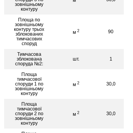
м
зовнішньому
контуру
Площа по
зовнішньому
контуру трьох
2
90
м
зблокованих
тимчасових
споруд
Тимчасова
зблокована
шт.
1
споруда №2:
Площа
тимчасової
2
споруди 1 по
30,0
м
зовнішньому
контуру
Площа
тимчасової
2
споруди 2 по
30,0
м
зовнішньому
контуру