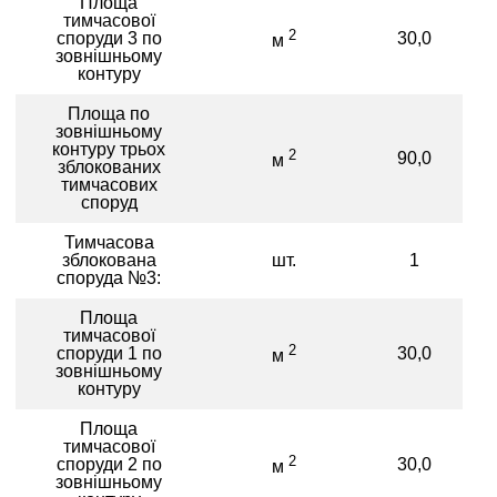
Площа
тимчасової
2
споруди 3 по
30,0
м
зовнішньому
контуру
Площа по
зовнішньому
контуру трьох
2
90,0
м
зблокованих
тимчасових
споруд
Тимчасова
зблокована
шт.
1
споруда №3:
Площа
тимчасової
2
споруди 1 по
30,0
м
зовнішньому
контуру
Площа
тимчасової
2
споруди 2 по
30,0
м
зовнішньому