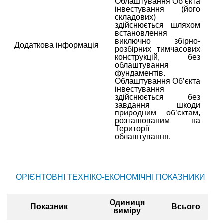
Облаштування Об’єкта
інвестування (його
складових)
здійснюється шляхом
встановлення
виключно збірно-
Додаткова інформація
розбірних тимчасових
конструкцій, без
облаштування
фундаментів.
Облаштування Об’єкта
інвестування
здійснюється без
завдання шкоди
природним об’єктам,
розташованим на
Території
облаштування.
ОРІЄНТОВНІ ТЕХНІКО-ЕКОНОМІЧНІ ПОКАЗНИКИ
Одиниця
Показник
Всього
виміру