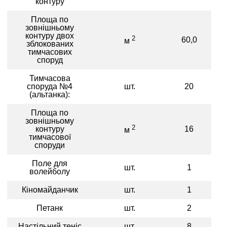
контуру
Площа по
зовнішньому
контуру двох
2
60,0
м
зблокованих
тимчасових
споруд
Тимчасова
споруда №4
шт.
20
(альтанка):
Площа по
зовнішньому
2
контуру
16
м
тимчасової
споруди
Поле для
шт.
1
волейболу
Кіномайданчик
шт.
1
Петанк
шт.
2
Настільний теніс
шт.
8