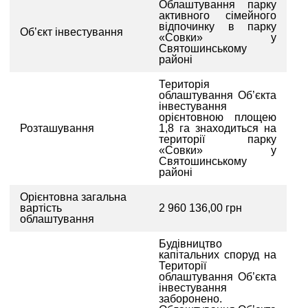
Облаштування парку
активного сімейного
ІНВЕСТИЦІЙНИЙ ФОРУМ 2017
відпочинку в парку
Об’єкт інвестування
«Совки» у
Святошинському
ІНВЕСТИЦІЙНИЙ ФОРУМ 2016
районі
Територія
РЕАЛІЗОВАНІ ПРОЄКТИ МІСТА
облаштування Об’єкта
інвестування
орієнтовною площею
АГЕНТСТВО
Розташування
1,8 га знаходиться на
території парку
ЗВІТ 2020
«Совки» у
Святошинському
районі
ЗВІТ 2021
Орієнтовна загальна
вартість
2 960 136,00 грн
ЗВІТ 2022
облаштування
ЗВІТ 2023
Будівництво
капітальних споруд на
Території
облаштування Об’єкта
інвестування
заборонено.