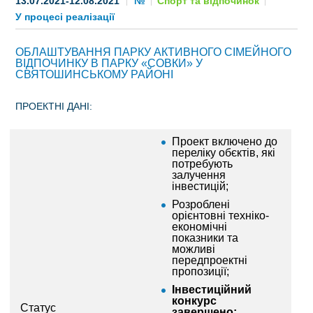
13.07.2021-12.08.2021
№
Спорт та відпочинок
У процесі реалізації
СТАТИ ІНВЕСТОРОМ
ОБЛАШТУВАННЯ ПАРКУ АКТИВНОГО СІМЕЙНОГО
ІНВЕСТУВАТИ ІДЕЇ
ВІДПОЧИНКУ В ПАРКУ «СОВКИ» У
СВЯТОШИНСЬКОМУ РАЙОНІ
ГІД ДЛЯ ІНВЕСТОРІВ
ПРОЕКТНІ ДАНІ:
ПРОЕКТИ МІСТА
Проект включено до
ІНВЕСТИЦІЙНІ ПРОПОЗИЦІЇ
переліку обєктів, які
потребують
залучення
У ПРОЦЕСІ РЕАЛІЗАЦІЇ
інвестицій;
Розроблені
ЗОВНІШНЯ ТОРГІВЛЯ
орієнтовні техніко-
економічні
показники та
СТАТИСТИКА
можливі
передпроектні
пропозиції;
ОСНОВНІ ПАРТНЕРИ КИЄВА
Інвестиційний
конкурс
ПІДТРИМКА ВИХОДУ НА МІЖНАРОДНІ РИНКИ
Статус
завершено;