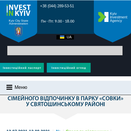
+38 (044) 289-53-51
Kyiv
Investment
Agency
Kyiv City State
Пн - Пт: 9.00 - 18.00
Administration
UA
EN
Головна
>
Усі проекти
>
Спорт та відпочинок
> Облаштування парку
активного сімейного відпочинку в парку «Совки» у Святошинському районі
Меню
ОБЛАШТУВАННЯ ПАРКУ АКТИВНОГО
СІМЕЙНОГО ВІДПОЧИНКУ В ПАРКУ «СОВКИ»
ЧОМУ КИЇВ?
У СВЯТОШИНСЬКОМУ РАЙОНІ
ІНВЕСТИЦІЙНИЙ ПОТЕНЦІАЛ КИЄВА
ПРОМОРОЛИК