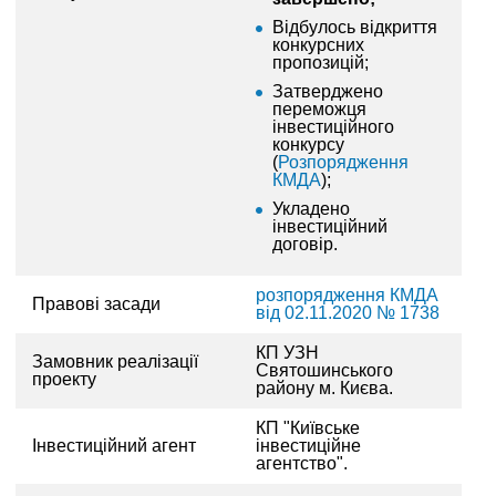
Відбулось відкриття
КОМЕРЦІЙНІ ПРОПОЗИЦІЇ КИЇВСЬКИХ КОМПАНІЙ
конкурсних
пропозицій;
ПРОПОЗИЦІЇ ЗАРУБІЖНИХ КОМПАНІЙ
Затверджено
переможця
інвестиційного
ДОНОРСЬКА ДОПОМОГА
конкурсу
(
Розпорядження
КМДА
);
НОВИНИ
Укладено
інвестиційний
ІСТОРІЇ УСПІХУ
договір.
ІНВЕСТИЦІЙНИЙ ФОРУМ 2022
розпорядження КМДА
Правові засади
від 02.11.2020 № 1738
ІНВЕСТИЦІЙНИЙ ФОРУМ 2021
КП УЗН
Замовник реалізації
Святошинського
проекту
ІНВЕСТИЦІЙНИЙ ФОРУМ 2020
району м. Києва.
КП "Київське
ІНВЕСТИЦІЙНИЙ ФОРУМ 2019
Інвестиційний агент
інвестиційне
агентство".
ІНВЕСТИЦІЙНИЙ ФОРУМ 2018