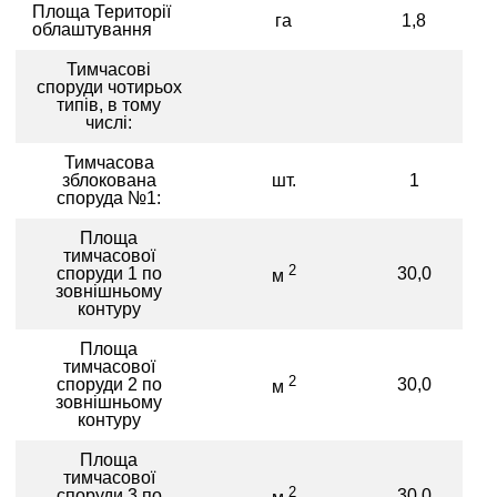
Площа Території
га
1,8
облаштування
Тимчасові
споруди чотирьох
типів, в тому
числі:
Тимчасова
зблокована
шт.
1
споруда №1:
Площа
тимчасової
2
споруди 1 по
30,0
м
зовнішньому
контуру
Площа
тимчасової
2
споруди 2 по
30,0
м
зовнішньому
контуру
Площа
тимчасової
2
споруди 3 по
30,0